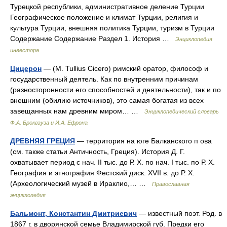
Турецкой республики, административное деление Турции
Географическое положение и климат Турции, религия и
культура Турции, внешняя политика Турции, туризм в Турции
Содержание Содержание Раздел 1. История …
Энциклопедия
инвестора
Цицерон
— (М. Tullius Cicero) римский оратор, философ и
государственный деятель. Как по внутренним причинам
(разносторонности его способностей и деятельности), так и по
внешним (обилию источников), это самая богатая из всех
завещанных нам древним миром… …
Энциклопедический словарь
Ф.А. Брокгауза и И.А. Ефрона
ДРЕВНЯЯ ГРЕЦИЯ
— территория на юге Балканского п ова
(см. также статьи Античность, Греция). История Д. Г.
охватывает период с нач. II тыс. до Р. Х. по нач. I тыс. по Р. Х.
География и этнография Фестский диск. XVII в. до Р. Х.
(Археологический музей в Ираклио,… …
Православная
энциклопедия
Бальмонт, Константин Дмитриевич
— известный поэт. Род. в
1867 г. в дворянской семье Владимирской губ. Предки его