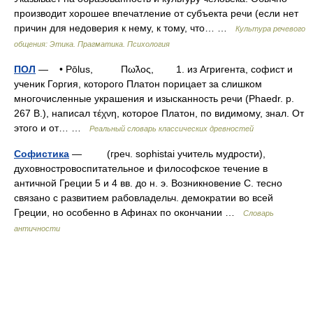
производит хорошее впечатление от субъекта речи (если нет
причин для недоверия к нему, к тому, что… …
Культура речевого
общения: Этика. Прагматика. Психология
ПОЛ
— • Pōlus, Πω̃λος, 1. из Агригента, софист и
ученик Горгия, которого Платон порицает за слишком
многочисленные украшения и изысканность речи (Phaedr. р.
267 В.), написал τέχνη, которое Платон, по видимому, знал. От
этого и от… …
Реальный словарь классических древностей
Софистика
— (греч. sophistai учитель мудрости),
духовностровоспитательное и философское течение в
античной Греции 5 и 4 вв. до н. э. Возникновение С. тесно
связано с развитием рабовладельч. демократии во всей
Греции, но особенно в Афинах по окончании …
Словарь
античности