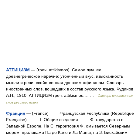
АТТИЦИЗМ
— (греч. attikismos). Самое лучшее
древнегреческое наречие; утонченный вкус, изысканность
мысли и речи, свойственная древним афинянам. Словарь
иностранных слов, вошедших в состав русского языка. Чудинов
А.Н., 1910. АТТИЦИЗМ греч. attikismos.… …
Словарь иностранных
слов русского языка
Франция
— (France) Французская Республика (République
Française). I. Общие сведения Ф. государство в
Западной Европе. На С. территория Ф. омывается Северным
морем, проливами Па де Кале и Ла Манш, на З. Бискайским